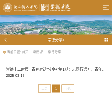
崇德分享+
当前位置:
首页
崇德·品
崇德分享+
-
-
崇德十二时辰 | 青春对话“分享+”第1期：志愿行远方，青年有担当
2025-03-19
上页
1
下页