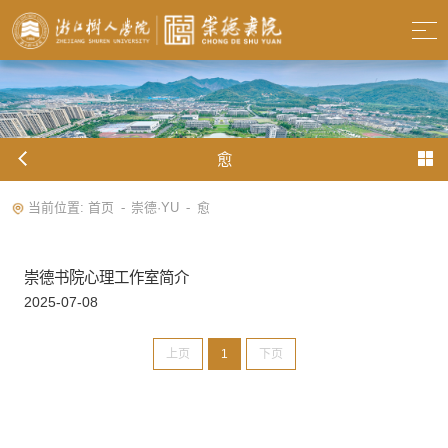
愈
当前位置:
首页
崇德·YU
愈
-
-
崇德书院心理工作室简介
2025-07-08
上页
1
下页