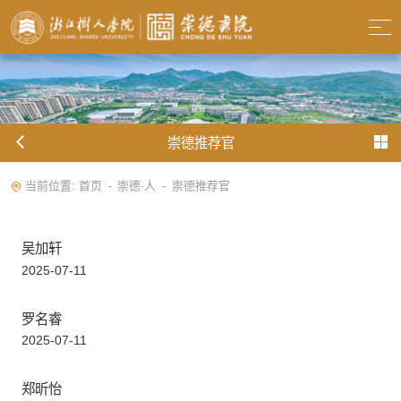
崇德推荐官
当前位置:
首页
崇德·人
崇德推荐官
-
-
吴加轩
2025-07-11
罗名睿
2025-07-11
郑昕怡