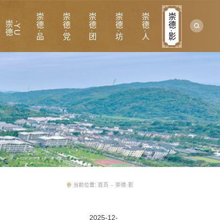
崇德·品
崇德·党
崇德·团
崇德·坊
崇德·人
崇德·影
崇
德
·
Y
U
当前位置:
首页
崇德·影
-
2025-12-