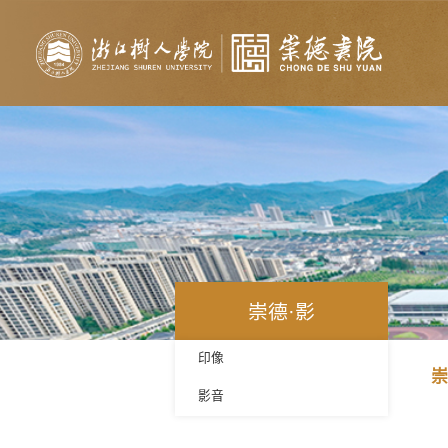
崇德·影
印像
崇
影音