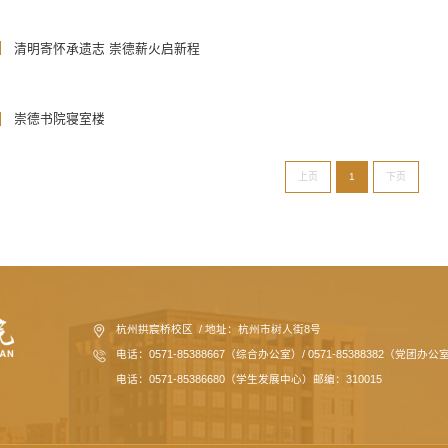
清明寄怀承遗志 崇德薪火启新程
崇德书院寝室楼
上页
1
下页
杭州拱宸桥校区 / 地址：杭州市树人街8号
电话：0571-85388667（综合办公室）/ 0571-85388382（党团办公
电话：0571-85386680（学生发展中心）邮编：310015