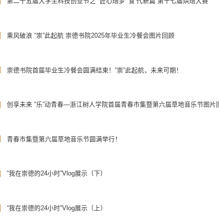
第二十五届大学生科技创业节之 “匠心焙梦 ‘食’代新篇”第十七届烘焙大赛
乘风破浪 “崇”此起航 崇德书院2025年毕业生冷餐会图片回顾
崇德书院首届毕业生冷餐会圆满结束！“崇”此起航，未来可期！
创享未来 “乐”动青春—浙江树人学院首届青春市集暨第六届草地音乐节图片
青春市集暨第六届草地音乐节圆满举行！
“我在崇德的24小时”Vlog展示（下）
“我在崇德的24小时”Vlog展示（上）