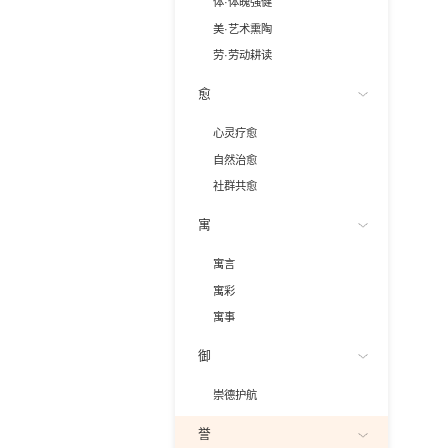
体·体魄强健
美·艺术熏陶
劳·劳动耕读
愈
心灵疗愈
自然治愈
社群共愈
寓
寓言
寓彩
寓事
御
崇德护航
誉