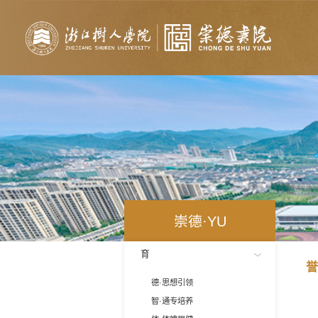
崇德·YU
育
誉
德·思想引领
智·通专培养