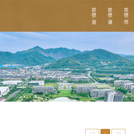
崇德·源
崇德·课
崇德·师
上页
1
下页