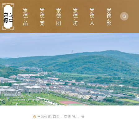
崇德·品
崇德·党
崇德·团
崇德·坊
崇德·人
崇德·影
崇
德
·
Y
U
当前位置:
首页
崇德·YU
誉
-
-