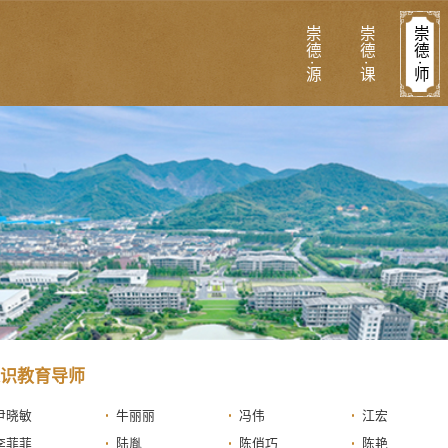
崇德·源
崇德·课
崇德·师
识教育导师
尹晓敏
牛丽丽
冯伟
江宏
李菲菲
陆胤
陈俏巧
陈艳