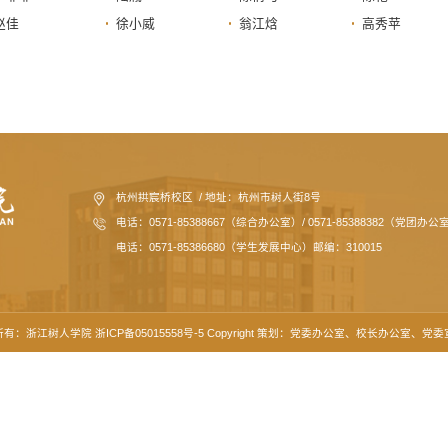
赵佳
徐小威
翁江焓
高秀苹
杭州拱宸桥校区 / 地址：杭州市树人街8号
电话：0571-85388667（综合办公室）/ 0571-85388382（党团办公
电话：0571-85386680（学生发展中心）邮编：310015
有：浙江树人学院 浙ICP备05015558号-5 Copyright 策划：党委办公室、校长办公室、党