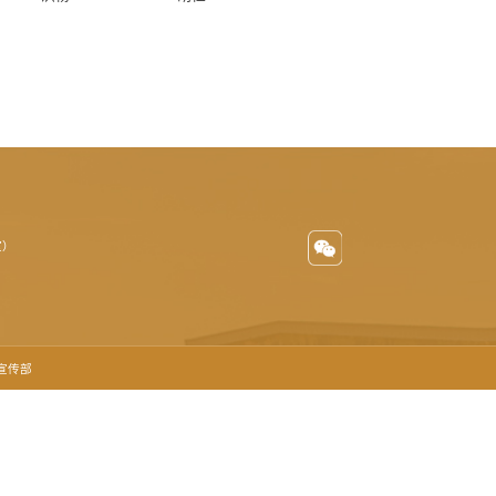
室）
委宣传部