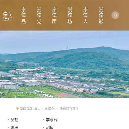
崇德·品
崇德·党
崇德·团
崇德·坊
崇德·人
崇德·影
崇
德
·
Y
U
当前位置:
首页
崇德·师
通识教育导师
-
-
吴艳
李永莒
洪杨
胡恒