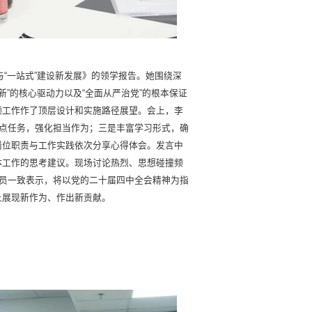
“一站式”建设新发展》的领学报告。她围绕深
新”的核心驱动力以及“全面从严治党”的根本保证
领工作作了顶层设计和实施路径展望。会上，李
重点任务，强化担当作为；三是丰富学习形式，确
岗位职责与工作实践依次分享心得体会。发言中
体工作的思考建议。现场讨论热烈、思想碰撞频
党员一致表示，将以党的二十届四中全会精神为指
上展现新作为、作出新贡献。