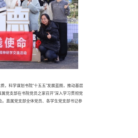
质，科学谋划书院“十五五”发展蓝图，推动基层
直属党支部在书院党员之家召开“深入学习贯彻党
会。直属党支部全体党员、各学生党支部书记参