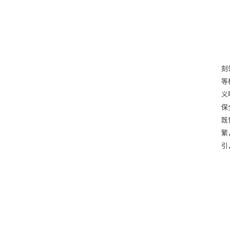
刻
等
义
保
既
繁
引