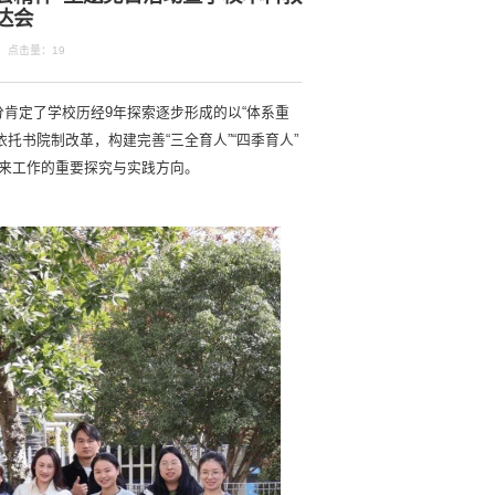
达会
点击量：
19
分肯定了学校历经9年探索逐步形成的以“体系重
托书院制改革，构建完善“三全育人”“四季育人”
未来工作的重要探究与实践方向。