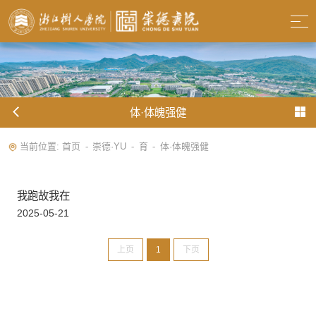
体·体魄强健
当前位置:
首页
崇德·YU
育
体·体魄强健
-
-
-
我跑故我在
2025-05-21
上页
1
下页