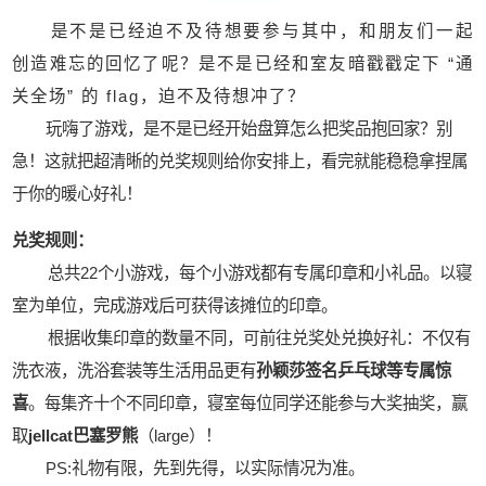
是不是已经迫不及待想要参与其中，和朋友们一起
创造难忘的回忆了呢？是不是已经和室友暗戳戳定下 “通
关全场” 的 flag，迫不及待想冲了？
玩嗨了游戏，是不是已经开始盘算怎么把奖品抱回家？别
急！这就把超清晰的兑奖规则给你安排上，看完就能稳稳拿捏属
于你的暖心好礼！
兑奖规则：
总共22个小游戏，每个小游戏都有专属印章和小礼品。以寝
室为单位，完成游戏后可获得该摊位的印章。
根据收集印章的数量不同，可前往兑奖处兑换好礼：不仅有
洗衣液，洗浴套装等生活用品更有
孙颖莎签名乒乓球等专属惊
喜
。每集齐十个不同印章，寝室每位同学还能参与大奖抽奖，赢
取
jellcat巴塞罗熊
（large）！
PS:礼物有限，先到先得，以实际情况为准。